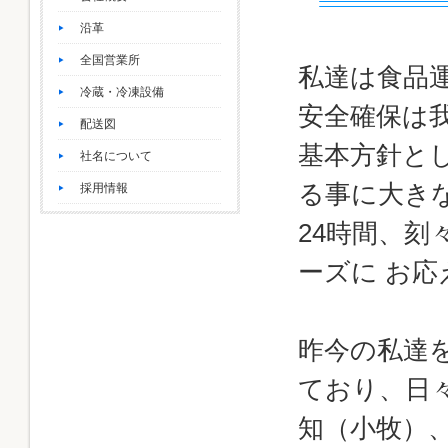
沿革
全国営業所
私達は食品
冷蔵・冷凍設備
安全確保は
配送図
基本方針と
社名について
る事に大きな
採用情報
24時間、
ーズに お
昨今の私達
ており、日
知（小牧）